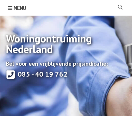
MENU
Woningontruiming
Nederland
Bel voor een vrijblijvende prijsindicatie:
085 - 40 19 762