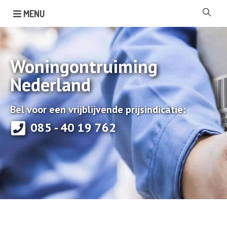
MENU
Woningontruiming
Nederland
Bel voor een vrijblijvende prijsindicatie:
085 - 40 19 762